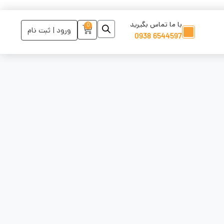
با ما تماس بگیرید
0
ورود | ثبت نام
6544597 0938