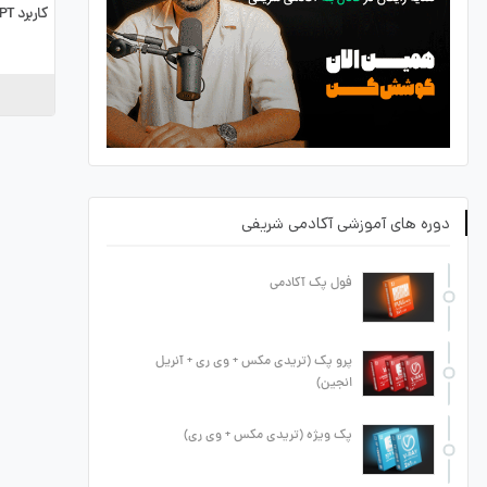
کاربرد ChatGPT در معماری
دوره های آموزشی آکادمی شریفی
فول پک آکادمی
پرو پک (تریدی مکس + وی ری + آنریل
انجین)
پک ویژه (تریدی مکس + وی ری)