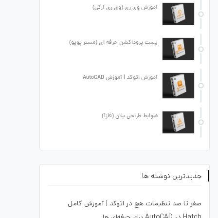
آموزش وی ری (وی ری آرکی)
پست پروداکشن حرفه ای (مستر پوپو)
آموزش اتوکد | آموزش AutoCAD
ضوابط طراحی پلان (فاز1)
جدیدترین نوشته ها
صفر تا صد تنظیمات هچ در اتوکد | آموزش کامل
Hatch در AutoCAD برای حرفه‌ای ها