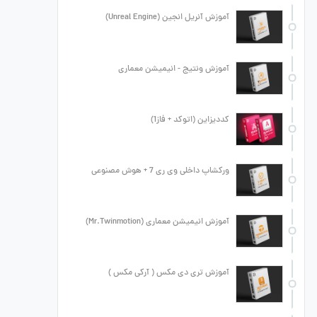
آموزش آنریل انجین (Unreal Engine)
آموزش ونتیج - انیمیشن معماری
کددیزاین (اتوکد + فاز1)
ورکشاپ داخلی وی ری 7 + هوش مصنوعی
آموزش انیمیشن معماری (Mr.Twinmotion)
آموزش تری دی مکس ( آرکی مکس )