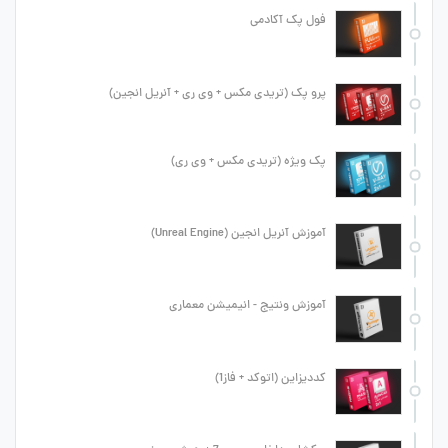
فول پک آکادمی
پرو پک (تریدی مکس + وی ری + آنریل انجین)
پک ویژه (تریدی مکس + وی ری)
آموزش آنریل انجین (Unreal Engine)
آموزش ونتیج - انیمیشن معماری
کددیزاین (اتوکد + فاز1)