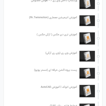
ورکشاپ داخلی وی ری 7 + هوش مصنوعی
آموزش انیمیشن معماری (Mr.Twinmotion)
آموزش تری دی مکس ( آرکی مکس )
آموزش وی ری (وی ری آرکی)
پست پروداکشن حرفه ای (مستر پوپو)
آموزش اتوکد | آموزش AutoCAD
ضوابط طراحی پلان (فاز1)