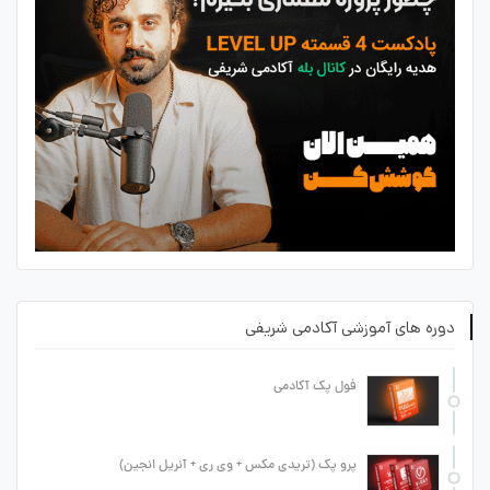
دوره های آموزشی آکادمی شریفی
فول پک آکادمی
پرو پک (تریدی مکس + وی ری + آنریل انجین)