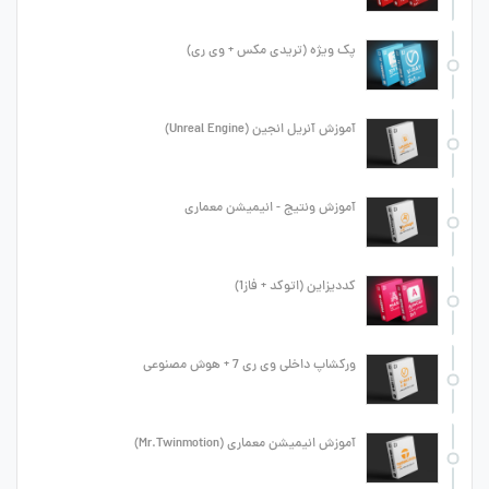
پک ویژه (تریدی مکس + وی ری)
آموزش آنریل انجین (Unreal Engine)
آموزش ونتیج - انیمیشن معماری
کددیزاین (اتوکد + فاز1)
ورکشاپ داخلی وی ری 7 + هوش مصنوعی
آموزش انیمیشن معماری (Mr.Twinmotion)