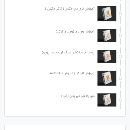
آموزش تری دی مکس ( آرکی مکس )
آموزش وی ری (وی ری آرکی)
پست پروداکشن حرفه ای (مستر پوپو)
آموزش اتوکد | آموزش AutoCAD
ضوابط طراحی پلان (فاز1)