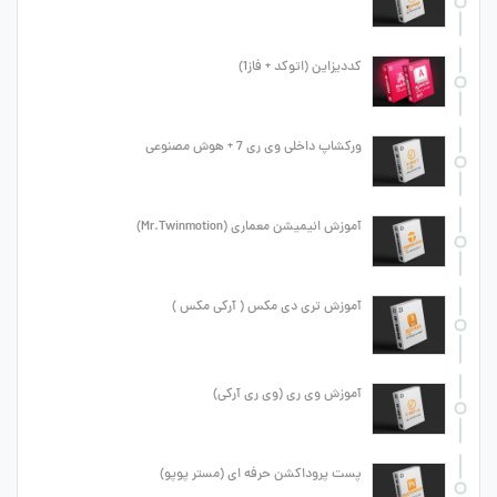
کددیزاین (اتوکد + فاز1)
ورکشاپ داخلی وی ری 7 + هوش مصنوعی
آموزش انیمیشن معماری (Mr.Twinmotion)
آموزش تری دی مکس ( آرکی مکس )
آموزش وی ری (وی ری آرکی)
پست پروداکشن حرفه ای (مستر پوپو)