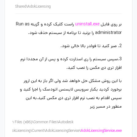
Shared\AdskLicensing
بر روی فایل
uninstall.exe
راست کلیک کرده و گزینه Run as
administrator را بزنید تا برنامه از سیستم حذف شود.
2. صبر کنید تا فولدر بالا خالی شود.
3.سپس سیستم را ری استارت کرده و پس از آن مجددا نرم
افزار تری دی مکس را نصب کنید.
با این روش مشکل حل خواهد شد ولی اگر باز به این ارور
برخورد کردید یکبار سرویس لایسنس اتودسک را اجرا کنید و
سپس اقدام به نصب نرم افزار تری دی مکس کنید.به این
منظور در مسیر زیر
\Program Files (x86)\Common Files\Autodesk
ared\AdskLicensing\Current\AdskLicensingService\
AdskLicensingService.exe