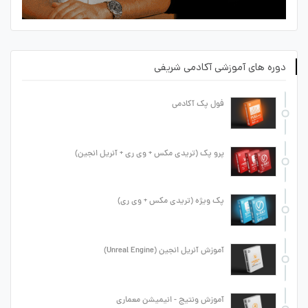
دوره های آموزشی آکادمی شریفی
فول پک آکادمی
پرو پک (تریدی مکس + وی ری + آنریل انجین)
پک ویژه (تریدی مکس + وی ری)
آموزش آنریل انجین (Unreal Engine)
آموزش ونتیج - انیمیشن معماری