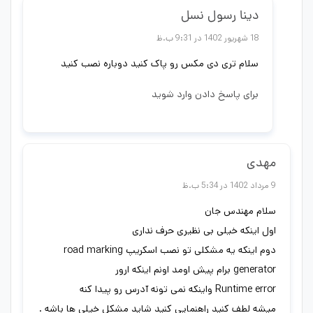
دینا رسول نسل
18 شهریور 1402 در 9:31 ب.ظ
سلام تری دی مکس رو پاک کنید دوباره نصب کنید
برای پاسخ دادن وارد شوید
مهدی
9 مرداد 1402 در 5:34 ب.ظ
سلام مهندس جان
اول اینکه خیلی بی نظیری حرف نداری
دوم اینکه یه مشکلی تو نصب اسکریپ road marking
generator برام پیش اومد اونم اینکه ارور
Runtime error واینکه نمی تونه آدرس رو پیدا کنه
میشه لطف کنید راهنمایی کنید شاید مشکل خیلی ها باشه .