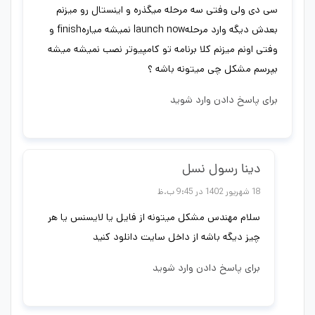
سی دی ولی وفتی سه مرحله میگذره و اینستال رو میزنم
بعدش دیگه وارد مرحلهlaunch now نمیشه میارهfinish و
وفتی اونم میزنم کلا برنامه تو کامپیوتر نصب نمیشه میشه
بپرسم مشکل چی میتونه باشه ؟
برای پاسخ دادن وارد شوید
دینا رسول نسل
18 شهریور 1402 در 9:45 ب.ظ
سلام مهندس مشکل میتونه از فایل یا لایسنس یا هر
چیز دیگه باشه از داخل سایت دانلود کنید
برای پاسخ دادن وارد شوید