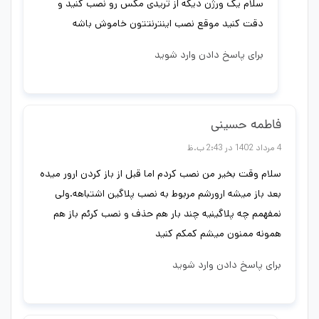
سلام یک ورژن دیگه از تریدی مکس رو نصب کنید و
دقت کنید موقع نصب اینترنتتون خاموش باشه
برای پاسخ دادن وارد شوید
فاطمه حسینی
4 مرداد 1402 در 2:43 ب.ظ
سلام وقت بخیر من نصب کردم اما قبل از باز کردن ارور میده
بعد باز میشه ارورشم مربوط به نصب پلاگین اشتباهه.ولی
نمفهمم چه پلاگینیه چند بار هم حذف و نصب کرئم باز هم
همونه ممنون میشم کمکم کنید
برای پاسخ دادن وارد شوید