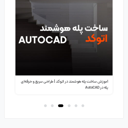
آموزش ساخت پله هوشمند در اتوکد | طراحی سریع و حرفه‌ای
سبک 
پله در AutoCAD
طرا