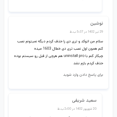
نوشین
29 تیر 1402 در 5:37 ب.ظ
سلام من اتوکد و تری دی را حذف کردم دیگه نمیتونم نصب
کنم همون اول نصب تری دی خطال 1603 میده
چیکار کنم با uninstall pro هم هرچی از قبل رو سیستم بوده
حذف کردم بازم نشد
برای پاسخ دادن وارد شوید
سعید شریفی
20 شهریور 1402 در 2:00 ب.ظ