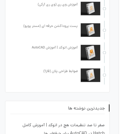
آموزش وی ری (وی ری آرکی)
پست پروداکشن حرفه ای (مستر پوپو)
آموزش اتوکد | آموزش AutoCAD
ضوابط طراحی پلان (فاز1)
جدیدترین نوشته ها
صفر تا صد تنظیمات هچ در اتوکد | آموزش کامل
Hatch در AutoCAD برای حرفه‌ای ها