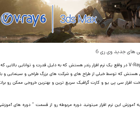
 های جدید وی ری 6
خب قبل از هرچیزی یه معرفی از Vray داشته باشیم. وی ری یا همون V-Ray در واقع یک نرم افزار رندر هستش که به دلیل قدرت و توانایی بالایی 
عی هستش که توسط خیلی از طراح های و شرکت های بزرگ طراحی و سینمایی و با
ره گیری حداکثری از سخت افزار سی پی یو و کارت گرافیک سریع ترین و بهترین خروجی ممکن رو برا
ه آموزش این نرم افزار میتونید دوره مربوطه رو از قسمت ” دوره های آموزشی