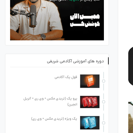
دوره های آموزشی آکادمی شریفی
فول پک آکادمی
پرو پک (تریدی مکس + وی ری + آنریل
انجین)
پک ویژه (تریدی مکس + وی ری)