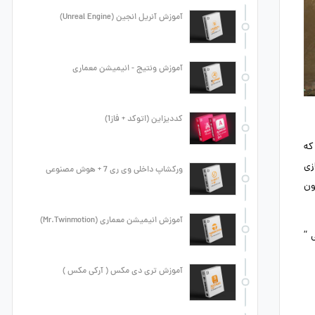
آموزش آنریل انجین (Unreal Engine)
آموزش ونتیج - انیمیشن معماری
کددیزاین (اتوکد + فاز1)
که که
زی
ورکشاپ داخلی وی ری 7 + هوش مصنوعی
تون
آموزش انیمیشن معماری (Mr.Twinmotion)
 ”
آموزش تری دی مکس ( آرکی مکس )