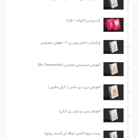
کددیزاین (اتوکد + فاز1)
ورکشاپ داخلی وی ری 7 + هوش مصنوعی
آموزش انیمیشن معماری (Mr.Twinmotion)
آموزش تری دی مکس ( آرکی مکس )
آموزش وی ری (وی ری آرکی)
پست پروداکشن حرفه ای (مستر پوپو)