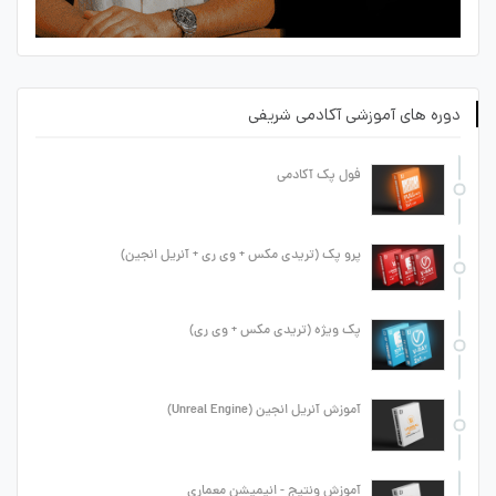
دوره های آموزشی آکادمی شریفی
فول پک آکادمی
پرو پک (تریدی مکس + وی ری + آنریل انجین)
پک ویژه (تریدی مکس + وی ری)
آموزش آنریل انجین (Unreal Engine)
آموزش ونتیج - انیمیشن معماری