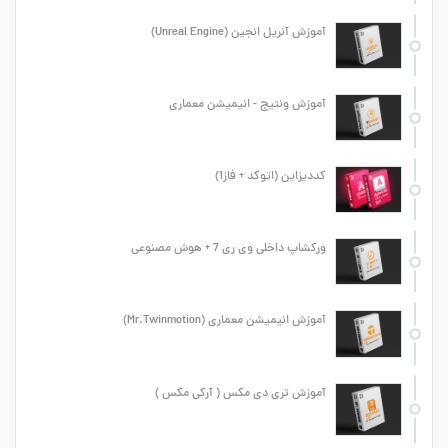
آموزش آنریل انجین (Unreal Engine)
آموزش ونتیج - انیمیشن معماری
کددیزاین (اتوکد + فاز1)
ورکشاپ داخلی وی ری 7 + هوش مصنوعی
آموزش انیمیشن معماری (Mr.Twinmotion)
آموزش تری دی مکس ( آرکی مکس )