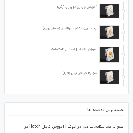
آموزش وی ری (وی ری آرکی)
پست پروداکشن حرفه ای (مستر پوپو)
آموزش اتوکد | آموزش AutoCAD
ضوابط طراحی پلان (فاز1)
جدیدترین نوشته ها
صفر تا صد تنظیمات هچ در اتوکد | آموزش کامل Hatch در