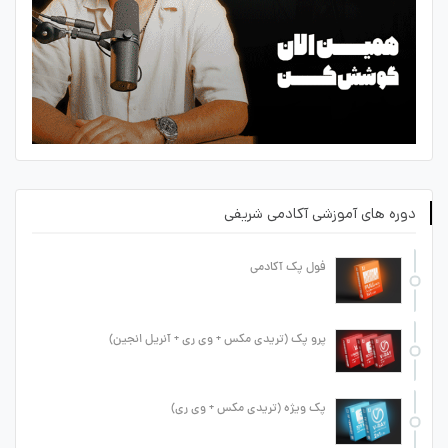
دوره های آموزشی آکادمی شریفی
فول پک آکادمی
پرو پک (تریدی مکس + وی ری + آنریل انجین)
پک ویژه (تریدی مکس + وی ری)