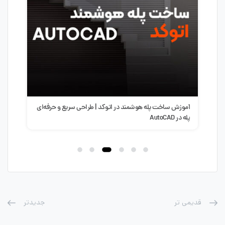
آموزش ساخت پله هوشمند در اتوکد | طراحی سریع و حرفه‌ای
سبک 
پله در AutoCAD
طرا
قدیمی تر
جدیدتر