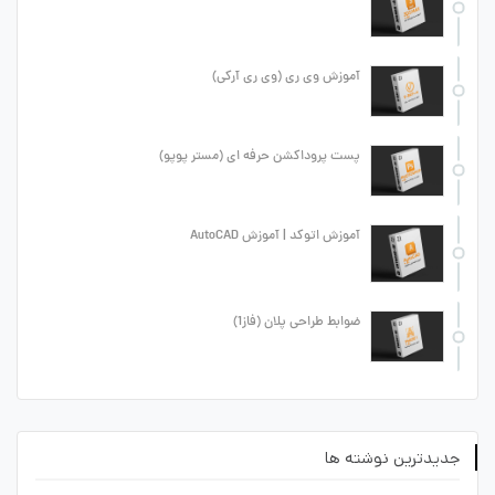
آموزش وی ری (وی ری آرکی)
پست پروداکشن حرفه ای (مستر پوپو)
آموزش اتوکد | آموزش AutoCAD
ضوابط طراحی پلان (فاز1)
جدیدترین نوشته ها