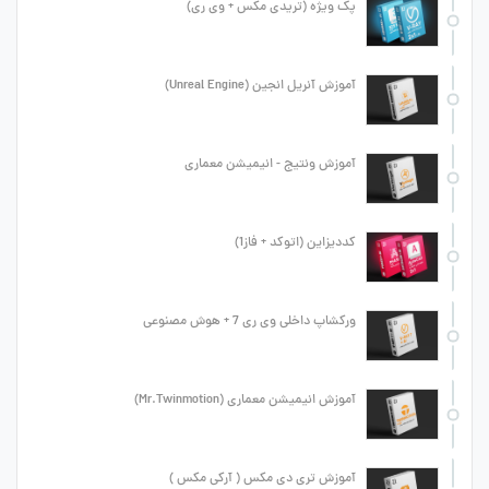
پک ویژه (تریدی مکس + وی ری)
آموزش آنریل انجین (Unreal Engine)
آموزش ونتیج - انیمیشن معماری
کددیزاین (اتوکد + فاز1)
ورکشاپ داخلی وی ری 7 + هوش مصنوعی
آموزش انیمیشن معماری (Mr.Twinmotion)
آموزش تری دی مکس ( آرکی مکس )