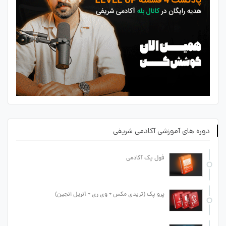
دوره های آموزشی آکادمی شریفی
فول پک آکادمی
پرو پک (تریدی مکس + وی ری + آنریل انجین)