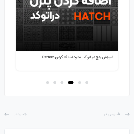
آموزش هچ در اتوکد| نحوه اضافه کردن Pattern
آموز
پله در AD
قدیمی تر
جدیدتر