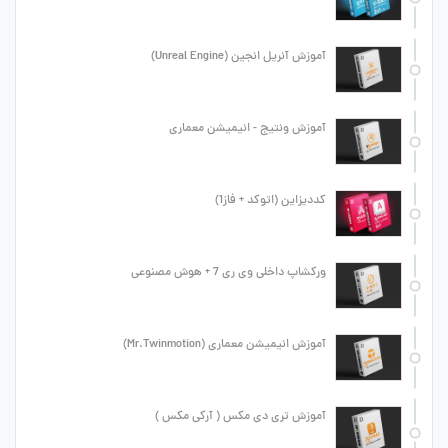
آموزش آنریل انجین (Unreal Engine)
آموزش ونتیج - انیمیشن معماری
کددیزاین (اتوکد + فاز1)
ورکشاپ داخلی وی ری 7 + هوش مصنوعی
آموزش انیمیشن معماری (Mr.Twinmotion)
آموزش تری دی مکس ( آرکی مکس )