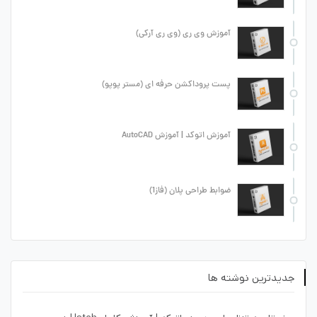
آموزش وی ری (وی ری آرکی)
پست پروداکشن حرفه ای (مستر پوپو)
آموزش اتوکد | آموزش AutoCAD
ضوابط طراحی پلان (فاز1)
جدیدترین نوشته ها