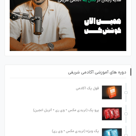
دوره های آموزشی آکادمی شریفی
فول پک آکادمی
پرو پک (تریدی مکس + وی ری + آنریل انجین)
پک ویژه (تریدی مکس + وی ری)