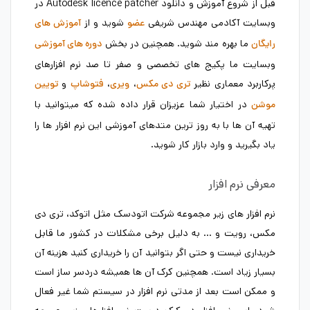
قبل از شروع آموزش و دانلود Autodesk licence patcher در
وبسایت آکادمی مهندس شریفی
شوید و از
عضو
آموزش های
ما بهره مند شوید. همچنین در بخش
رایگان
دوره های آموزشی
وبسایت ما پکیج های تخصصی و صفر تا صد نرم افزارهای
پرکاربرد معماری نظیر
،
،
و
تری دی مکس
ویری
فتوشاپ
تویین
در اختیار شما عزیزان قرار داده شده که میتوانید با
موشن
تهیه آن ها با به روز ترین متدهای آموزشی این نرم افزار ها را
یاد بگیرید و وارد بازار کار شوید.
معرفی نرم افزار
نرم افزار های زیر مجموعه شرکت اتودسک مثل اتوکد، تری دی
مکس، رویت و … به دلیل برخی مشکلات در کشور ما قابل
خریداری نیست و حتی اگر بتوانید آن را خریداری کنید هزینه آن
بسیار زیاد است. همچنین کرک آن ها همیشه دردسر ساز است
و ممکن است بعد از مدتی نرم افزار در سیستم شما غیر فعال