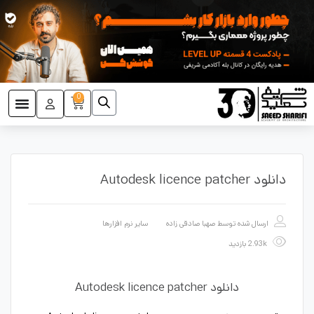
0
دانلود Autodesk licence patcher
ارسال شده توسط
صهبا صادقی زاده
سایر نرم افزارها
2.93k بازدید
دانلود Autodesk licence patcher