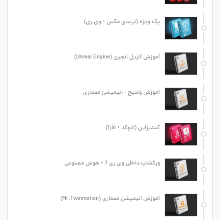
پک ویژه (تریدی مکس + وی ری)
آموزش آنریل انجین (Unreal Engine)
آموزش ونتیج - انیمیشن معماری
کددیزاین (اتوکد + فاز1)
ورکشاپ داخلی وی ری 7 + هوش مصنوعی
آموزش انیمیشن معماری (Mr.Twinmotion)