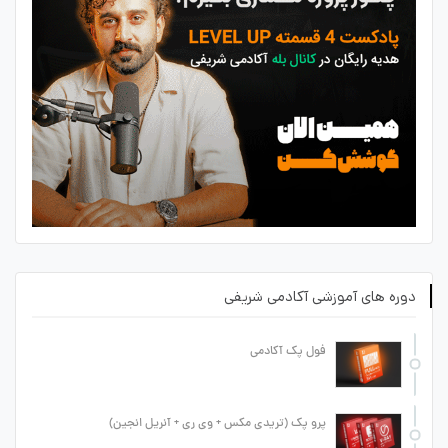
دوره های آموزشی آکادمی شریفی
فول پک آکادمی
پرو پک (تریدی مکس + وی ری + آنریل انجین)