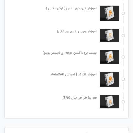
آموزش تری دی مکس ( آرکی مکس )
آموزش وی ری (وی ری آرکی)
پست پروداکشن حرفه ای (مستر پوپو)
آموزش اتوکد | آموزش AutoCAD
ضوابط طراحی پلان (فاز1)