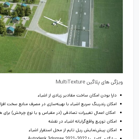
ویژگی های پلاگین MultiTexture
دارا بودن امکان ساخت مقادیر زیادی از اشیاء
امکان رندرینگ سریع اشیاء با بهینه‌سازی در مصرف منابع سخت افز
امکان اعمال تغییرات تصادفی (در مقیاس و یا نوع چرخش) برای هر
امکان توزیع واقع‌گرایانه اشیاء در نقشه
امکان پیش‌نمایش ریل تایم از محل استقرار اشیاء
سازگاری کامل با Autodesk 3dsmax 2021-2022