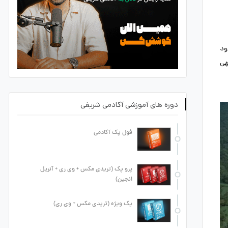
ود
هی
دوره های آموزشی آکادمی شریفی
فول پک آکادمی
پرو پک (تریدی مکس + وی ری + آنریل
انجین)
پک ویژه (تریدی مکس + وی ری)