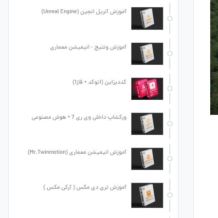
آموزش آنریل انجین (Unreal Engine)
آموزش ونتیج - انیمیشن معماری
کددیزاین (اتوکد + فاز1)
ورکشاپ داخلی وی ری 7 + هوش مصنوعی
آموزش انیمیشن معماری (Mr.Twinmotion)
آموزش تری دی مکس ( آرکی مکس )