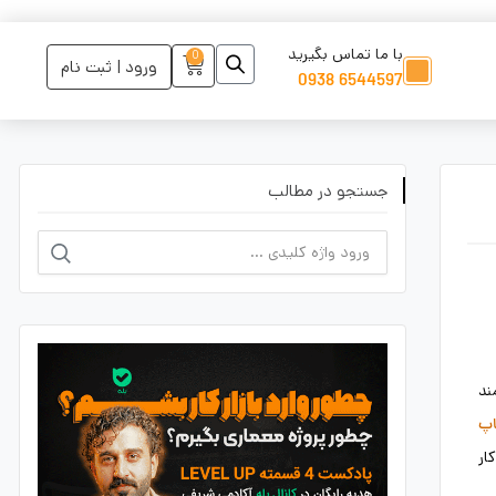
با ما تماس بگیرید
0
ورود | ثبت نام
6544597 0938
جستجو در مطالب
ند
اپ
ار