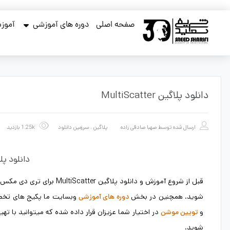
صفحه اصلی
دوره های آموزشی
آموزش
دانلود پلاگین MultiScatter
ارسال شده توسط
صهبا صادقی زاده
پلاگین
،
سرزمین دانلود
1.25k بازدید
دانلود پلاگین ter
قبل از شروع آموزش و دانلود پلاگین MultiScatter برای تری دی مکس در وبسایت آکادمی مهندس شریفی
شوید. همچنین در بخش
وبسایت ما پکیج های تخصصی
دوره های آموزشی
و
در اختیار شما عزیزان قرار داده شده که میتوانید با تهیه آ
تویین موشن
شوید.