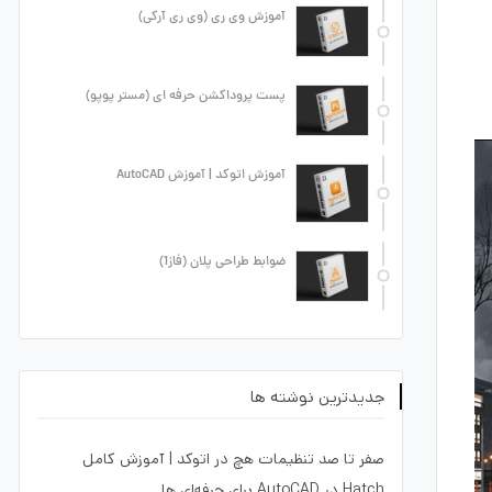
آموزش وی ری (وی ری آرکی)
پست پروداکشن حرفه ای (مستر پوپو)
آموزش اتوکد | آموزش AutoCAD
ضوابط طراحی پلان (فاز1)
جدیدترین نوشته ها
صفر تا صد تنظیمات هچ در اتوکد | آموزش کامل
Hatch در AutoCAD برای حرفه‌ای ها