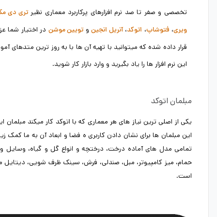
تخصصی و صفر تا صد نرم افزارهای پرکاربرد معماری نظیر
تری دی م
،
،
،
و
در اختیار شما عزی
ویری
فتوشاپ
اتوکد
آنریل انجین
تویین موشن
قرار داده شده که میتوانید با تهیه آن ها با به روز ترین متدهای آم
این نرم افزار ها را یاد بگیرید و وارد بازار کار شوید.
مبلمان اتوکد
یکی از اصلی ترین نیاز های هر معماری که با اتوکد کار میکند مبلمان
این مبلمان ها برای نشان دادن کاربری ه فضا و ابعاد آن به ما کمک زی
تمامی مدل های آماده درخت، درختچه و انواع گل و گیاه، وسایل ورزش
حمام، میز کامپیوتر، مبل، صندلی، فرش، سینک ظرف شویی، دیتایل معم
است.