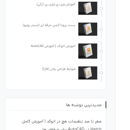
آموزش وی ری (وی ری آرکی)
پست پروداکشن حرفه ای (مستر پوپو)
آموزش اتوکد | آموزش AutoCAD
ضوابط طراحی پلان (فاز1)
جدیدترین نوشته ها
صفر تا صد تنظیمات هچ در اتوکد | آموزش کامل
Hatch در AutoCAD برای حرفه‌ای ها