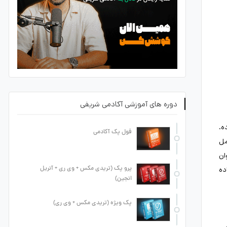
دوره های آموزشی آکادمی شریفی
ه.
فول پک آکادمی
مل
ان
پرو پک (تریدی مکس + وی ری + آنریل
ده
انجین)
پک ویژه (تریدی مکس + وی ری)