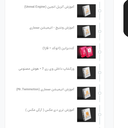
آموزش آنریل انجین (Unreal Engine)
آموزش ونتیج - انیمیشن معماری
کددیزاین (اتوکد + فاز1)
ورکشاپ داخلی وی ری 7 + هوش مصنوعی
آموزش انیمیشن معماری (Mr.Twinmotion)
آموزش تری دی مکس ( آرکی مکس )