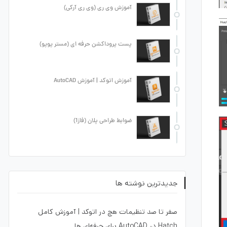
آموزش وی ری (وی ری آرکی)
پست پروداکشن حرفه ای (مستر پوپو)
آموزش اتوکد | آموزش AutoCAD
ضوابط طراحی پلان (فاز1)
جدیدترین نوشته ها
صفر تا صد تنظیمات هچ در اتوکد | آموزش کامل
Hatch در AutoCAD برای حرفه‌ای ها