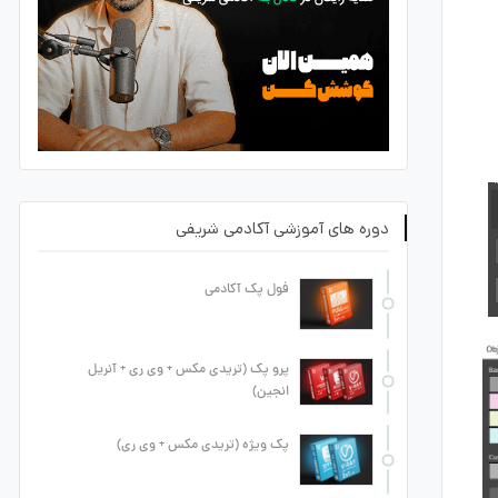
دوره های آموزشی آکادمی شریفی
فول پک آکادمی
پرو پک (تریدی مکس + وی ری + آنریل
انجین)
پک ویژه (تریدی مکس + وی ری)