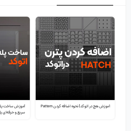
آموزش هچ در اتوکد| نحوه اضافه کردن Pattern
آموزش ساخت پله 
سریع و حرفه‌ای پله در D