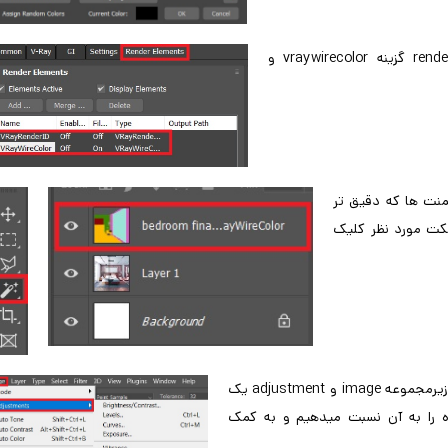
در ادامه render setup را باز میکنیم و و در سربرگ render element گزینه vraywirecolor و
لمنت ها که دقیق تر
کمک magicselect روی رنگ آبجکت مورد نظر کلیک
سپس به کمک ctrl+j از لایه آبجکت یک کپی میگیریم ودر نوار بالا از زیرمجموعه image و adjustment یک
آن نسبت میدهیم. به کمک hue رنگ دلخواه را به آن نسبت میدهیم و به کمک