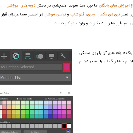
ز
ما بهره مند شوید. همچنین در بخش
آموزش های رایگان
دوره های آموزشی
ری نظیر
،
،
و
در اختیار شما عزیزان قرار
تری دی مکس
ویری
فتوشاپ
تویین موشن
م افزار ها را یاد بگیرید و وارد بازار کار شوید.
ابتدا به کمک ctrl+a کل صحنه را انتخاب میکنیم و در قسمت modify رنگ edge های آن را روی مشکی
م بعدا رنگ آن را تغییر دهیم