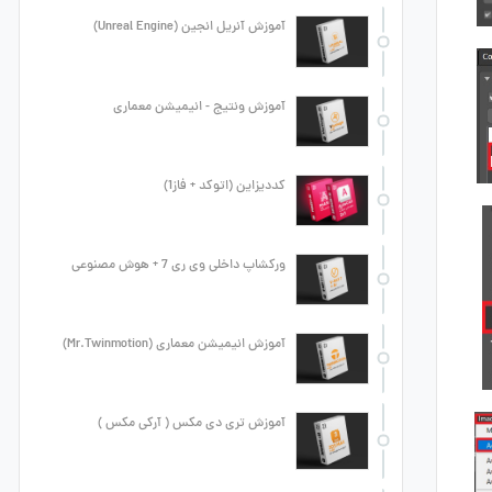
آموزش آنریل انجین (Unreal Engine)
آموزش ونتیج - انیمیشن معماری
کددیزاین (اتوکد + فاز1)
ورکشاپ داخلی وی ری 7 + هوش مصنوعی
آموزش انیمیشن معماری (Mr.Twinmotion)
آموزش تری دی مکس ( آرکی مکس )