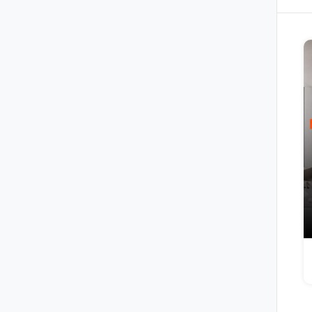
آموزش تنظیمات اتوکد(پنجره آپشن)