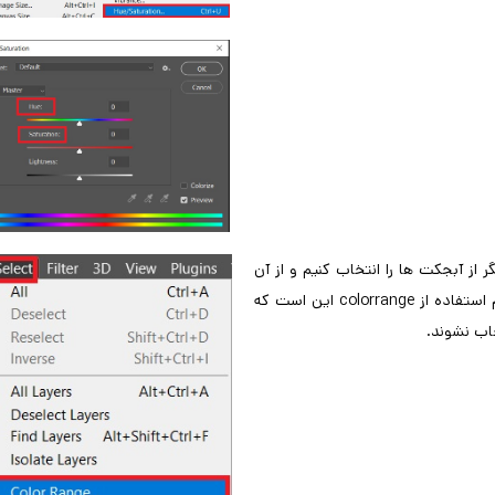
در wirecolor و به کمک ابزار colorrange یکی دیگر از آبجکت ها را انتخاب کنیم و از آن
کپی بگیریم و با روش بالا رنگ آن را تغییر دهیم. تنها نکته مهم هنگام استفاده از colorrange این است که